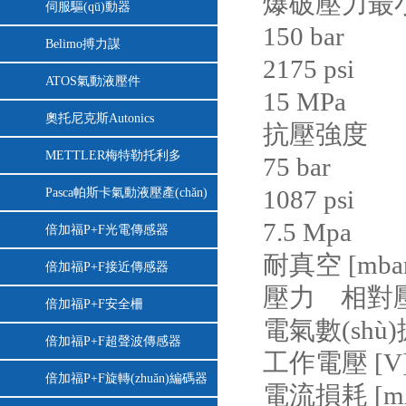
爆破壓力
伺服驅(qū)動器
150 bar
Belimo搏力謀
2175 psi
ATOS氣動液壓件
15 MPa
奧托尼克斯Autonics
抗壓強度
METTLER梅特勒托利多
75 bar
1087 psi
Pasca帕斯卡氣動液壓產(chǎn)
7.5 Mpa
品
倍加福P+F光電傳感器
耐真空 [mbar
倍加福P+F接近傳感器
壓力 相對壓
倍加福P+F安全柵
電氣數(shù)據
倍加福P+F超聲波傳感器
工作電壓 [V] 
倍加福P+F旋轉(zhuǎn)編碼器
電流損耗 [mA