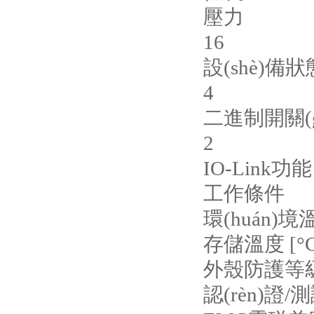
壓力
16
設(shè)備狀態
4
二進制開關(g
2
IO-Link
工作條件
環(huán)境溫度
存儲溫度 [°C]
外殼防護等級 I
認(rèn)證/