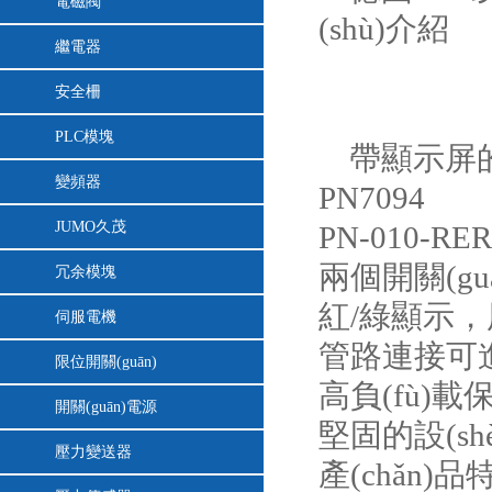
電磁閥
(shù)介紹
繼電器
安全柵
PLC模塊
帶顯示屏
變頻器
PN7094
JUMO久茂
PN-010-RER
兩個開關(gu
冗余模塊
紅/綠顯示
伺服電機
管路連接可進行
限位開關(guān)
高負(fù)載保護
開關(guān)電源
堅固的設(shè
壓力變送器
產(chǎn)品