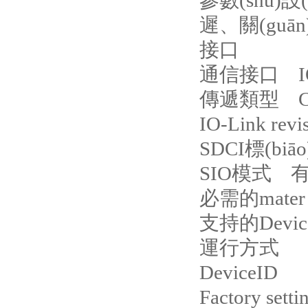
參數(shù)設
遲、關(guā
接口
通信接口 IO
傳遞類型 COM
IO-Link rev
SDCI標(biāo
SIO模式 
必需的mater 
支持的Devi
運行方式
DeviceID
Factory sett