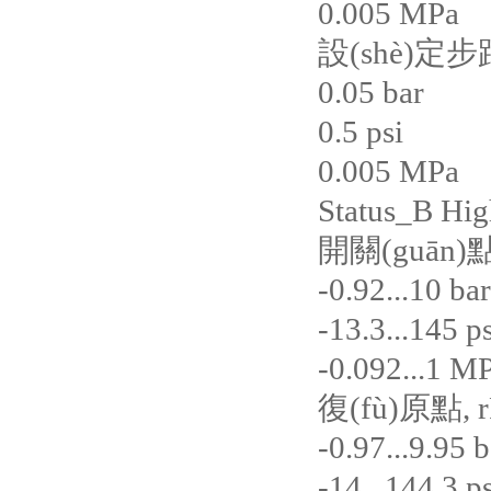
0.005 MPa
設(shè)定
0.05 bar
0.5 psi
0.005 MPa
Status_B Hig
開關(guān)
-0.92...10 bar
-13.3...145 ps
-0.092...1 M
復(fù)原點,
-0.97...9.95 b
-14...144.3 ps