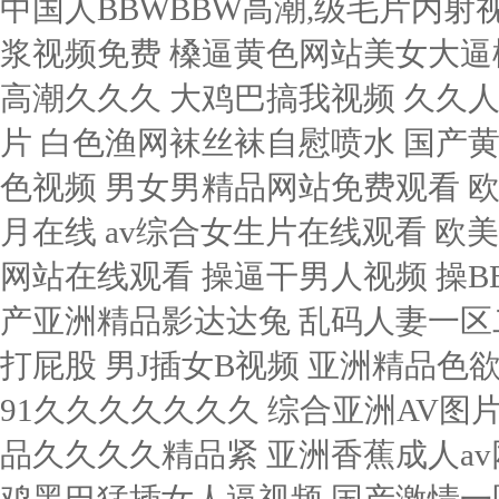
中国人BBWBBW高潮,级毛片内射
浆视频免费
槡逼黄色网站美女大逼橾 精品少妇人妻久久av免费 亚洲国产美女高潮久久久 大鸡巴搞我视频 久久人人玩人人妻做人人 琪琪成人影视啪啪成人片 白色渔网袜丝袜自慰喷水 国产黄色视频 大香蕉porn在线视频 国产精品夜色视频 男女男精品网站免费观看 欧美呦呦呦呦呦一区二区 激情综合网激情五月在线 av综合女生片在线观看 欧美日韩免进入 日逼直接看视频 男男插菊花网站在线观看 操逼干男人视频 操BB免费影视 哥哥的女人完整版在线观看 国产亚洲精品影达达兔 乱码人妻一区二区三区 jav一区二区hjhj 国产精品sp调教打屁股 男J插女B视频 亚洲精品色欲成人综合网 91青娱乐极品视觉盛宴 久久91久久久久久久久 综合亚洲AV图片区 秘密女搜查官 人妻共享互换群 国产精品久久久久精品紧 亚洲香蕉成人av网站在线观看 美女男人黄色操逼,网站 大鸡黑巴猛插女人逼视频 国产激情一区二区三区在线 俺爹是卧底在线免费观看 涩久久久久久久久久久久 亚洲 欧美 激情 一区 一级二级三一片内射视频 操女人的大洞洞 男人干女人的BB小视频 逼逼难受鸡巴操 久热这里只精品99国产6 chine大鸡吧操女人 黑屌操白逼换妻 国产免费观看久久黄av片 中文字幕一区二区三区三洲 风韵丰满熟妇老熟女呻吟 给我放一个操大逼的黄片 日本道 高清一区二区三区 大鸡巴艹逼视频 日韩一级特黄大片 亚洲 欧美超碰夜夜澡日日澡久久久 欧美大胆a级视频免费 丰满多毛的少妇 97久久精品人人澡人人爽 色婷婷国产成人精品视频 人妻美脚连裤袜中文字幕 人人妻人人澡人人爽视频毒 国产色视频免费观看懂色 久久亚洲精品中文字幕 骚屄痒痒想长屌插屄视频 国第二产在线无码精品区 日韩一区二区在线免费看 无码一区二区三区中文字幕 插入阴道爆白浆视频91 国产一级毛片夜一级毛片 欧美日韩国产一二三区视频 日本 人妻 三级 在线 2022国产精品一区二区 女高中生被艹哭免费观看 五十路六十路七十路熟妇 亲近怀孕乱子伦免费视频 尤物视频国产a 男人裸鸡鸡网站 日韩人妻一区二区三区av 色婷婷亚洲十月十月色天 18禁无遮挡全彩黄漫画 印度人又大又粗硬要配种 日本浪琴比国内便宜多少 黄片免费看亚洲一区二区 看一级毛片**直播在线 亚洲人成成无码网WWW 亚洲欧洲精品中文字幕在线 爽死你个放荡粗暴婬故事 人妻无码av天堂二区 触手操逼的网站 午夜av网址在线观看免费 亚洲人成网站18禁动漫无码 国产日韩欧美精品线路一区 亚洲国产初高中生女av 拔萝卜在线视频免费观看 日韩极品精品一区二区三区 国产a级毛片 怡红院AⅤ国产一区二区 香蕉尹人在线观看你懂的 国产色婷婷精品免费视频 啊啊啊啊大鸡巴操我视频 大鸡巴用力操我动漫视频 少妇久久久久久久久久久久 中文有码国产精品欧美激情 美女在床上鸡巴22免费 日本成本人三级在线观看 日韩在线视频观看一区二区 亲子乱子伦视频一区二区 嗯哼啊慢点视频在线观看 国产美女口爆吞精普通话 最近中文字幕大全高清在线 亚洲中文字幕在线五月天 国产午夜福利短视频在线观看 久久婷婷五月综合97色直播 18禁真人抽搐一进一出 国产成人精品一区二3 久久久av视频在线观看 五十路熟妇中出无码视频 女人高朝张开腿让男人桶 一区二区三区五区中文字幕 黑人尻亚洲女人 性奴公司之调教晶晶小说 97久久久久久人妻精品 性爱a片高清无码免费看 亚洲 综合 久久 校园 成人用品进货批发网 亚洲精品高潮久久久久黄 久久综合九色 亚洲第一色骚骚骚骚骚骚 亚洲中文字幕永久在线看 2020久久精品亚洲综合 亚洲av人人澡人自国产 性高朝久久久久久久齐齐 老熟妇自慰av 欧美一区二区三区精品日韩 欧美大波视频 在线视频 做床爱视频真无遮挡免费 www在线一区 中国熟妇xxxxx视频 青娱乐私人午夜 亚洲精品一区二区18漫画 你的骚逼AV片 全世界女人操B jiZZ丰满农村胖女人 后入操逼 淫语 真人作爱试看120分钟 97人人模人人爽人人喊网 蜜乳一区二区三区亚洲国产 曰本XXXXX 激情视频在线观看黄免费 中文字幕第二页乱码在线 国产乱子伦最新免费视频 国产不卡高清视频在线观看 鸡吧插骚货视频 亚洲综合激情无码乱自慰 拔萝卜在线视频免费观看 青青青国产精美在线观看 久久久久久老熟妇人妻av 哦哦干死我,用力h视频 一个色综合亚洲更新最快 男生插进女神屁眼的网站 亚洲AV成人无码网站… 色老汉影院一区二区三区 国产黄色强势奸 欧美a欧美一级大片式放 亚洲欧美另类自拍第一页 男人叽叽猛插女人逼影视 欧美浓毛大泬老妇热乱爱 波多野结衣的av电影 午夜无码人妻av大片色欲 被c哭着爬走又被拉回来调教 456极品嫩模在线视频 国产一精品一AV一免费 亚洲一二三视频 日本免费一区二区视频播放 30年驾龄老司机告诉你 啪啪高潮激烈喷水动态图 国产乱肥老妇 国产精品久久久永久观看 久久久久琪琪去精品色 男生鸡鸡痛女生鸡鸡网站 亚洲国产欧美在线观看 美女裸体爆乳张开腿喷水 成人免费一区二区三区视频 女人张开腿让男人桶视频 国产乱真实伦一区二区三 91人妻人人精品人人爽 高清中文字幕男人的天堂 《年轻的寡妇》中文字幕 精人妻无码一区二区三区 午夜亚洲Av无码高潮片 无码囯产精品一区二区免费 性做久久久久久久久不卡 男人的天堂好色在线观看 算你色永久免费视频在线 男人将女人操到喷射网站 亚av无码一区二区乱子伦 日本高清三级精品一区二区 黄色片在哪里看中文字幕 成人免费看a级毛片 国产第二十一页 又大又粗又爽的少妇毛片 某某电视剧在线观看全集免费播放 激情操逼小视频 狂操人妻小穴哦哦哦视频 亚洲欧美不卡一区二区三区 97人人妻人人操人人爽 亚洲一二三区精品与老人 国产精品亚洲美女久久久 亚洲免费无码片中文字幕 2022国产精品永久在线 人妻含泪让粗大挺进在线 在线a人片免费观看不卡 久久久久久久久久久久在 射你逼里好不好视频导航 avcar老司机汇集地 精品一区二区三区长筒靴 亚洲精品三区 免费看欧美日韩特级黄片 1000部18岁以下禁 国产激情一区二区三区在线 色噜噜狠狠网站狠狠爱欧美 人人妻人人玩人人澡人人爽 肏逼网尤物视频 日本大乳奶电影在线观看 日韩欧美中文字幕国产电影 337p日本欧洲亚洲大胆精品 国产国语老龄妇女a片 91污污污在线免费观看 99九九热只有国产精品 啪啪运动屁股大丰满网站 插俄罗斯老太太逼逼尿尿 看了出水的网站 亚洲尤物极品天堂久久久 色窝窝影视一区二区三区 国产人妻一区二区三区久 操你骚逼www 大鸡巴操骚逼视频啪啪啪 国产一区二区三区四区欧美 老司机午夜精品在线观看 男人日女人高清 亚洲免费网站在线观看。 日本少妇和白人性爱自拍 国产第一色多多 久久久久久久久公牛影视 WWW亚洲精品久久久乳 网友自拍第一页 一受多攻同做h嗯啊巨肉 精品一区二区不卡无av 黄页污视频在线观看视频 阴茎肏屄片视频 精品一区二区三区免费视频 国产精品无码一区二区三 国产失禁大喷潮在线观看 大鸡巴插入小姨妹B视频 av韩国麻豆免费在线观看 美女洗澡私拍一区二区三区 国产精品久久久久久久精 体操服美女被操 日韩av他人妻中文字幕 屄痒想找鸡巴操 用力干好痒视频 俄罗斯黄片操逼 最好看免费观看高清大全 日韩 高清 经典 中文 久久水蜜桃网成人网2区 xxxxx尤物在线一区 第九色区aⅴ天堂久久香 美女胸又WWW又黄网站 欧美裸体极品xxxxx 哎操操黄色网站 美女查比比网址 一本大道久久东京热av 熟妇人妻中文字幕 午夜精品一区二区三区 欧美成人在线视频 天天综合网永久入口红桃 免费污污污网站在线观看 草逼视频受不了了逼好痒 97超级碰碰碰久久久久 直接能看黄的免费网址 美女被大鸡巴插的嗷嗷叫 少妇私密久久久久久久久 几个人粗暴的撕扯她np 黑人尻亚洲女人 在线不卡的在线综合电影 aⅴ色国产欧美一本大道 无码绝顶敏感痉挛抽搐潮喷 99视频久久久 国产精品无码毛片久久久 国产亚洲情侣一区二区无 精品一区二区三区的天堂 国产97色在线 | 日韩 免费v片在线观看品善网 波多野结衣手机在线aⅴ 国产熟女一区二区三区五月婷 欧美熟妇天天操天天操网 手机在线看永久av片免费 欧美日韩激情在线观看免费 欧美猛男与黑人久久精品 国产美女超aaaaaaa 亚洲 欧美 激情 一区 国产不卡的丝袜综合在线 国产午夜免费啪视频观看 日本最大中文字幕在线资源 波兰中年妇女B操B视频 亚洲天堂色吧一区二区三区 青青草原网视频在线观看 亚洲 中文 伦理 在线 中文字幕色一区二区三区 精品久久久久久亚洲av 北条麻妃暴雨夜中文字幕 午夜视频 无码 亚洲码欧洲码一二三区麻豆 中文字幕一区波多野结衣 午夜观看视频在线观看免费 看男人日女人小穴的网站 久久亚洲国际午夜精品理论