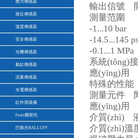
壓力傳感器
輸出信號 開關(
接近傳感器
測量范圍
-1...10 bar
溫度傳感器
-14.5...145 ps
安全傳感器
-0.1...1 MPa
光柵傳感器
系統(tǒng)
氣缸傳感器
應(yīng)用
流量傳感器
特殊的性能
光電傳感器
測量元件 
紅外測溫儀
應(yīng)用
介質(zhì)
Festo費斯托
介質(zhì)溫度 
巴魯夫BALLUFF