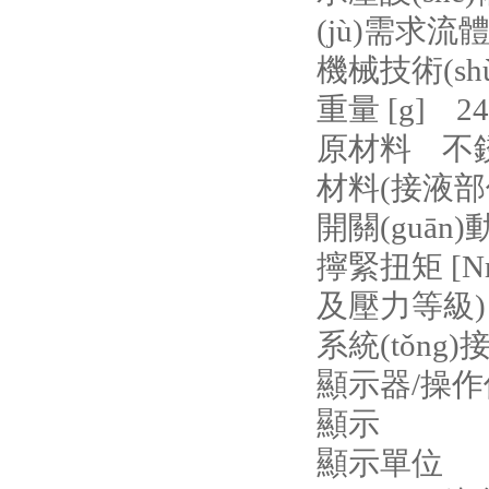
(jù)需求流
機械技術(shù)
重量 [g] 24
原材料 不銹鋼(1
材料(接液部件)
開關(guān
擰緊扭矩 [Nm
及壓力等級)
系統(tǒng)
顯示器/操作
顯示
顯示單位