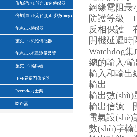
倍加福P+F傾角加速傳感器
絕緣電阻最小值 
倍加福P+F定位測距系統(tǒng)
防護等級 II
反相保護 
施克sick傳感器
開機延遲時間 [
施克sick流體傳感器
Watchdo
施克sick流量測量裝置
總的輸入/輸
施克sick編碼器
輸入和輸出總數(
IFM/易福門傳感器
輸出
Rexroth/力士樂
輸出數(shù
斷路器
輸出信號 開關(
電氣設(shè)
數(shù)字輸