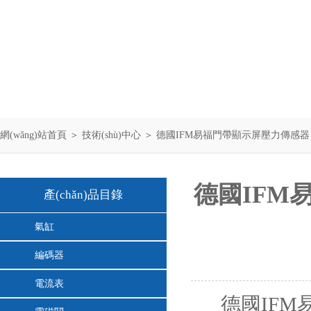
網(wǎng)站首頁
＞
技術(shù)中心
＞ 德國IFM易福門帶顯示屏壓力傳感器 PN7
德國IFM易
產(chǎn)品目錄
氣缸
編碼器
電流表
德國IFM