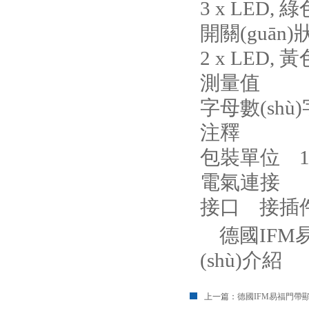
3 x LED, 綠色 
開關(guān)狀
2 x LED, 黃
測量值
字母數(shù)
注釋
包裝單位 1
電氣連接
接口 接插件: 
德國IFM
(shù)介紹
上一篇：
德國IFM易福門帶顯