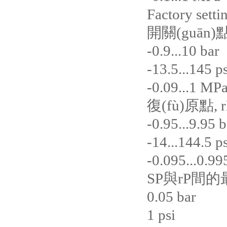
Factory sett
開關(guān)
-0.9...10 bar
-13.5...145 ps
-0.09...1 MP
復(fù)原點,
-0.95...9.95 b
-14...144.5 ps
-0.095...0.9
SP與rP間
0.05 bar
1 psi