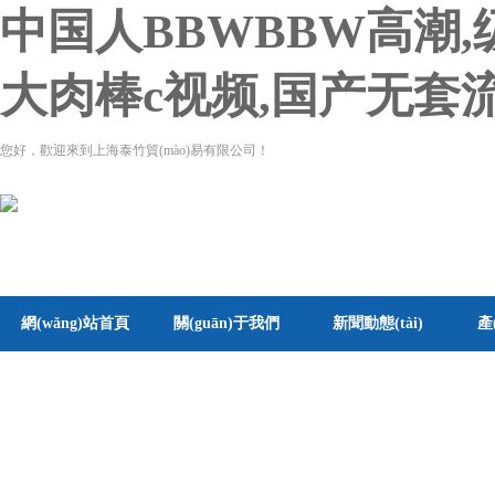
中国人BBWBBW高潮
大肉棒c视频,国产无套
您好，歡迎來到上海泰竹貿(mào)易有限公司！
網(wǎng)站首頁
關(guān)于我們
新聞動態(tài)
產